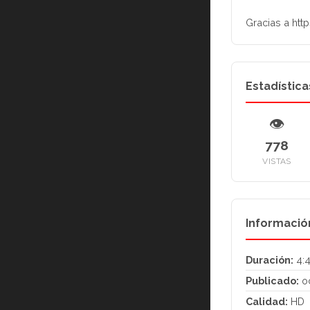
Gracias a htt
Estadística
👁
778
VISTAS
Informació
Duración:
4:4
Publicado:
oc
Calidad:
HD