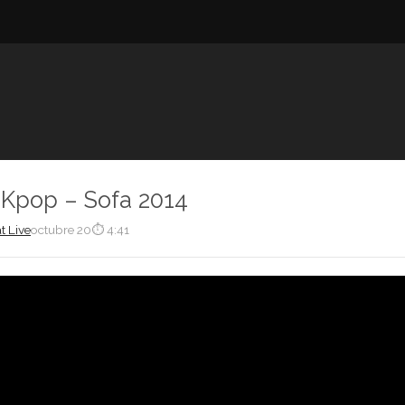
 Kpop – Sofa 2014
t Live
octubre 20
⏱ 4:41