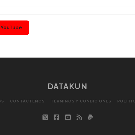
n YouTube
DATAKUN
OS
CONTÁCTENOS
TÉRMINOS Y CONDICIONES
POLÍTI
twitter
facebook
youtube
rss
paypal