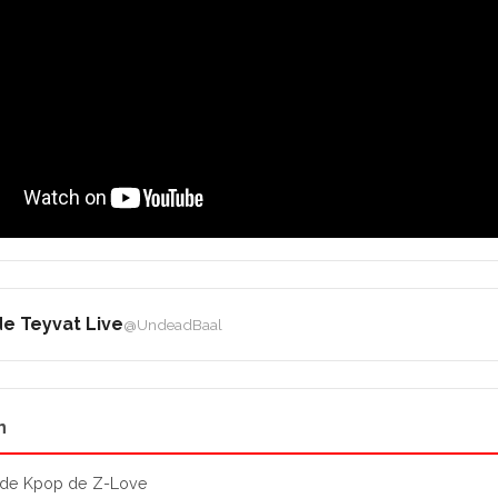
e Teyvat Live
@UndeadBaal
n
 de Kpop de Z-Love