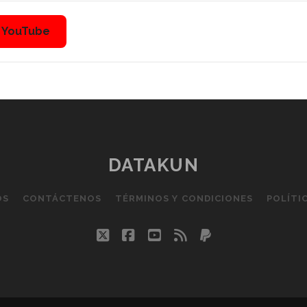
n YouTube
DATAKUN
OS
CONTÁCTENOS
TÉRMINOS Y CONDICIONES
POLÍTI
twitter
facebook
youtube
rss
paypal