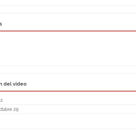
s
n del video
42
tubre 29