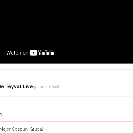
e Teyvat Live
@UndeadBaal
n
 Mejor Cosplay Grupal