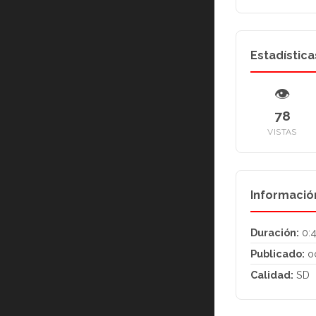
Estadística
👁
78
VISTAS
Informació
Duración:
0:
Publicado:
oc
Calidad:
SD