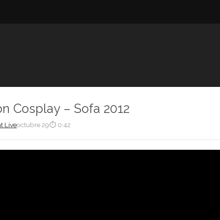
n Cosplay – Sofa 2012
t Live
octubre 29
⏱ 0:42