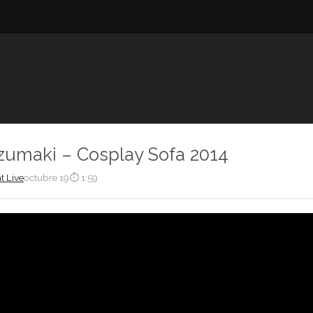
zumaki – Cosplay Sofa 2014
t Live
octubre 19
⏱ 1:59