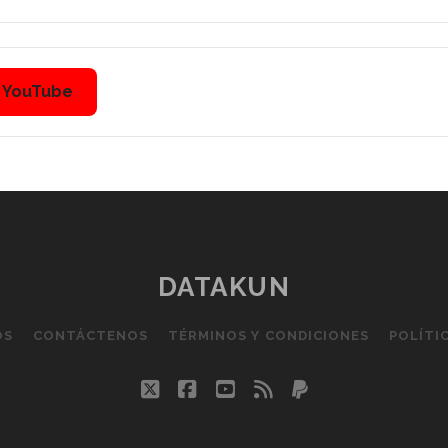
n YouTube
DATAKUN
OS
CONTÁCTENOS
TÉRMINOS Y CONDICIONES
POLÍTI
twitter
facebook
youtube
rss
paypal