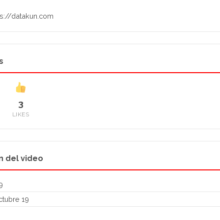
ps://datakun.com
s
3
LIKES
n del video
9
tubre 19