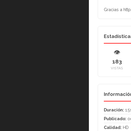
Gracias a htt
Estadística
👁
183
VISTAS
Informació
Duración:
1:5
Publicado:
oc
Calidad:
HD