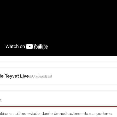
e Teyvat Live
@UndeadBaal
n
ki en su último estado, dando demostraciones de sus poderes