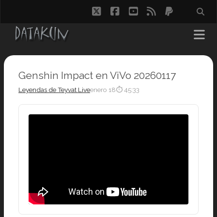
twitter
facebook
youtube
rss
paypal
Genshin Impact en ViVo 20260117
Leyendas de Teyvat Live
enero 18
⏱ 45:33