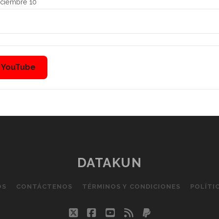
ciembre 10
n YouTube
DATAKUN
OS
CONTÁCTENOS
TÉRMINOS Y CONDICIONES
POLÍTI
twitter
facebook
youtube
rss
paypal