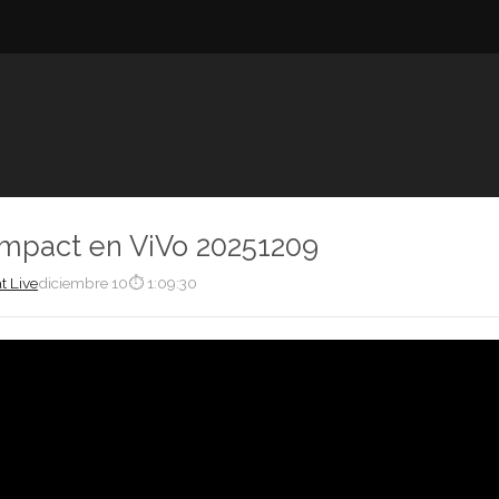
Impact en ViVo 20251209
t Live
diciembre 10
⏱ 1:09:30