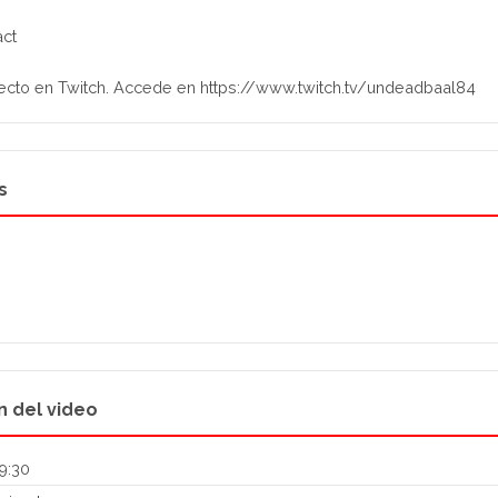
ct
ecto en Twitch. Accede en https://www.twitch.tv/undeadbaal84
s
n del video
9:30