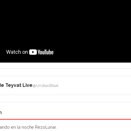
e Teyvat Live
@UndeadBaal
n
ando en la noche RezoLunar.