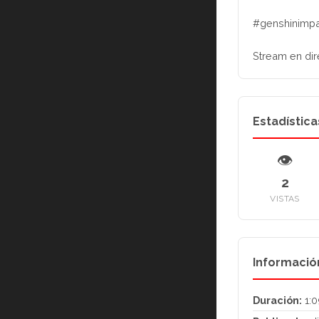
#genshinimpa
Stream en dir
Estadística
👁
2
VISTAS
Informació
Duración:
1:0