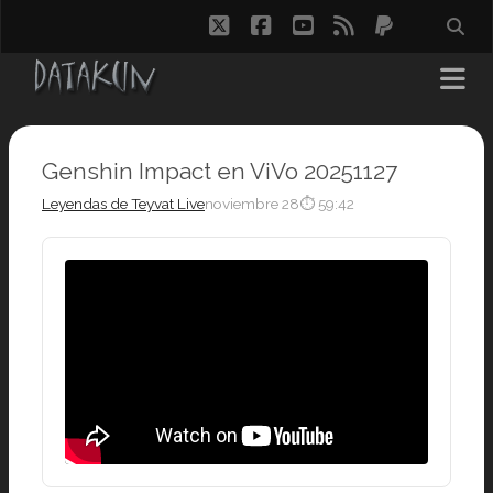
twitter
facebook
youtube
rss
paypal
Genshin Impact en ViVo 20251127
Leyendas de Teyvat Live
noviembre 28
⏱ 59:42