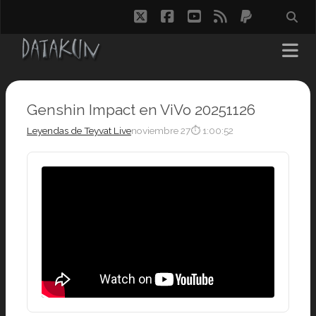
twitter
facebook
youtube
rss
paypal
Genshin Impact en ViVo 20251126
Leyendas de Teyvat Live
noviembre 27
⏱ 1:00:52