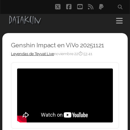
twitter
facebook
youtube
rss
paypal
Genshin Impact en ViVo 20251121
Leyendas de Teyvat Live
noviembre 22
⏱ 53:41