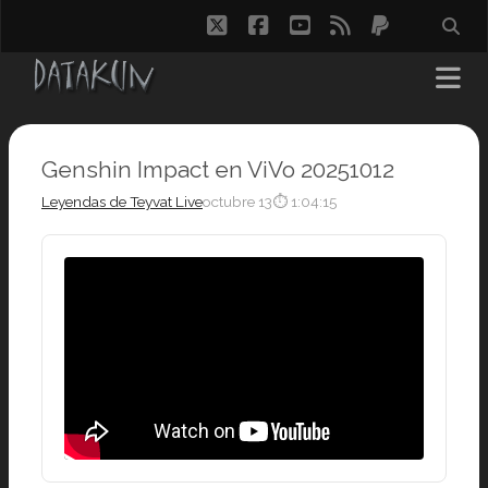
twitter
facebook
youtube
rss
paypal
Genshin Impact en ViVo 20251012
Leyendas de Teyvat Live
octubre 13
⏱ 1:04:15