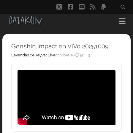
twitter
facebook
youtube
rss
paypal
Genshin Impact en ViVo 20251009
Leyendas de Teyvat Live
octubre 10
⏱ 58:49