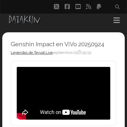
twitter
facebook
youtube
rss
paypal
Genshin Impact en ViVo 20250924
Leyendas de Teyvat Live
septiembre 25
⏱ 59:55