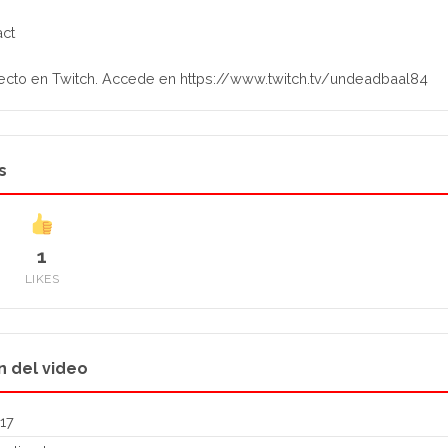
ct
ecto en Twitch. Accede en https://www.twitch.tv/undeadbaal84
s
1
LIKES
n del video
17