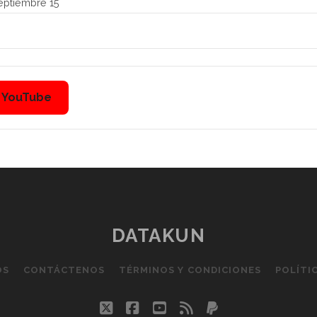
ptiembre 15
n YouTube
DATAKUN
OS
CONTÁCTENOS
TÉRMINOS Y CONDICIONES
POLÍTI
twitter
facebook
youtube
rss
paypal