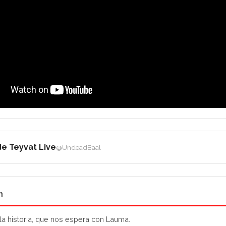
e Teyvat Live
@UndeadBaal
n
a historia, que nos espera con Lauma.