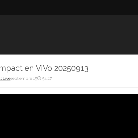
Impact en ViVo 20250913
t Live
septiembre 15
⏱ 54:17