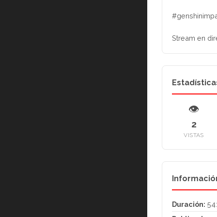
#genshinimpa
Stream en dir
Estadística
👁
2
VISTAS
Informació
Duración:
54: