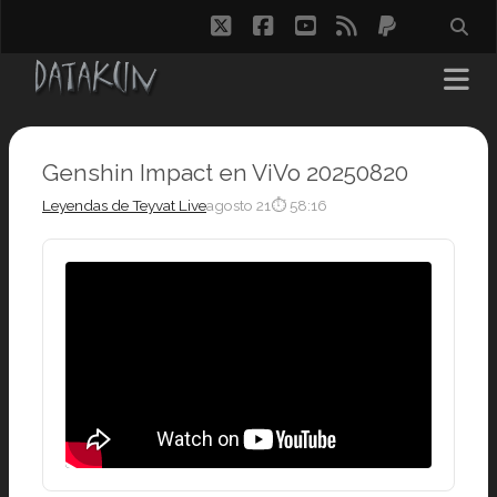
twitter
facebook
youtube
rss
paypal
Genshin Impact en ViVo 20250820
Leyendas de Teyvat Live
agosto 21
⏱ 58:16