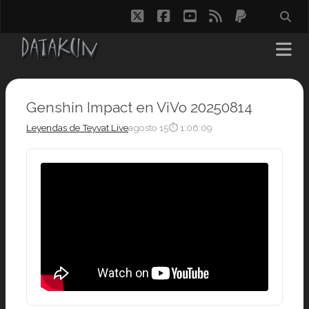
twitter
facebook
youtube
rss
paypal
Genshin Impact en ViVo 20250814
Leyendas de Teyvat Live
agosto 15
⏱ 1:06:09