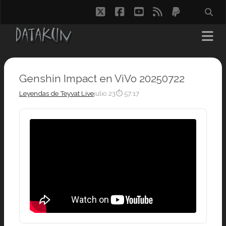
twitter
facebook
youtube
rss
paypal
Genshin Impact en ViVo 20250722
Leyendas de Teyvat Live
julio 23
⏱ 57:17