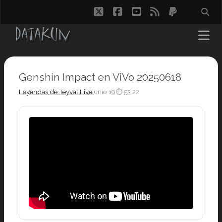
twitter
facebook
youtube
rss
paypal
Genshin Impact en ViVo 20250618
Leyendas de Teyvat Live
junio 19
⏱ 53:22