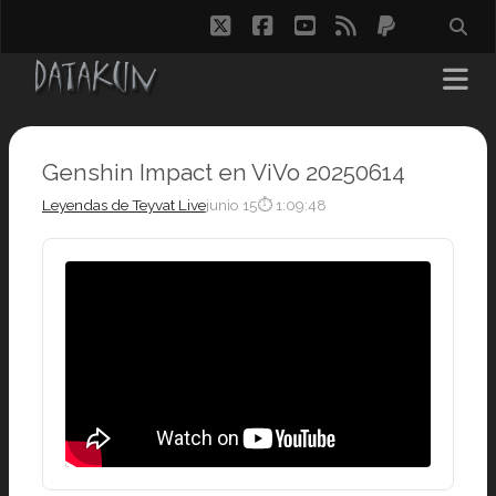
twitter
facebook
youtube
rss
paypal
Genshin Impact en ViVo 20250614
Leyendas de Teyvat Live
junio 15
⏱ 1:09:48