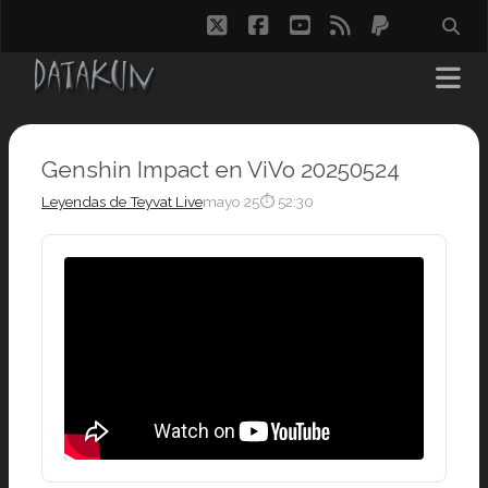
twitter
facebook
youtube
rss
paypal
Genshin Impact en ViVo 20250524
Leyendas de Teyvat Live
mayo 25
⏱ 52:30