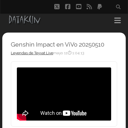
twitter
facebook
youtube
rss
paypal
Genshin Impact en ViVo 20250510
Leyendas de Teyvat Live
mayo 11
⏱ 1:04:13