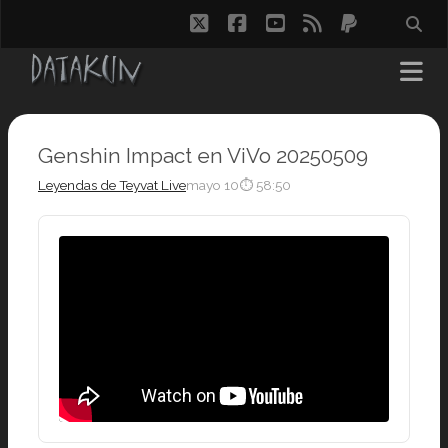
twitter
facebook
youtube
rss
paypal
Genshin Impact en ViVo 20250509
Leyendas de Teyvat Live
mayo 10
⏱ 58:50