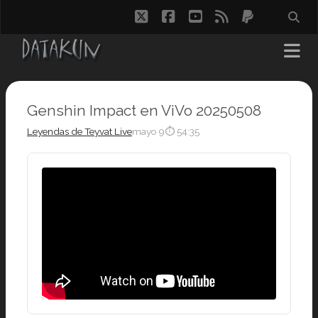
twitter
facebook
youtube
rss
paypal
Genshin Impact en ViVo 20250508
Leyendas de Teyvat Live
mayo 9
⏱ 54:35