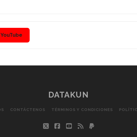
n YouTube
DATAKUN
OS
CONTÁCTENOS
TÉRMINOS Y CONDICIONES
POLÍTI
twitter
facebook
youtube
rss
paypal