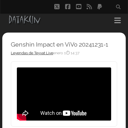
twitter
facebook
youtube
rss
paypal
Genshin Impact en ViVo 20241231-1
Leyendas de Teyvat Live
enero 1
⏱ 14:37