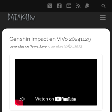
twitter
facebook
youtube
rss
paypal
Genshin Impact en ViVo 20241129
Leyendas de Teyvat Live
noviembre 30
⏱ 1:35:52