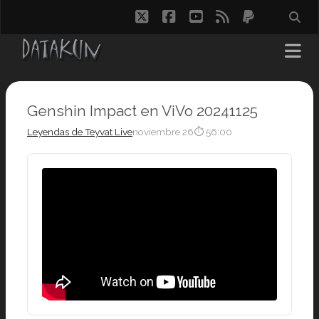
twitter
facebook
youtube
rss
paypal
Genshin Impact en ViVo 20241125
Leyendas de Teyvat Live
noviembre 26
⏱ 56:00