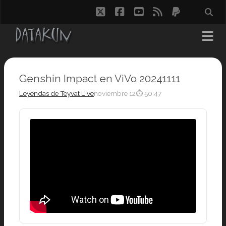
twitter
facebook
youtube
rss
paypal
Genshin Impact en ViVo 20241111
Leyendas de Teyvat Live
noviembre 12
⏱ 50:47