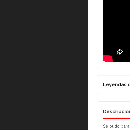
Leyendas d
Descripció
Se pudo parar 