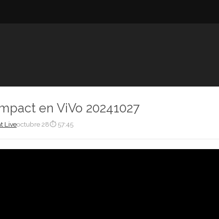
Impact en ViVo 20241027
t Live
octubre 28
⏱ 57:45