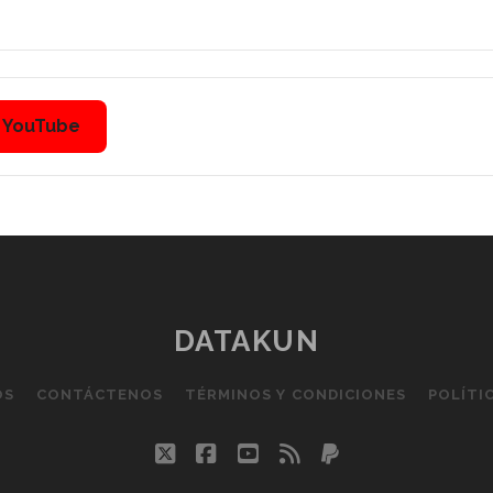
n YouTube
DATAKUN
OS
CONTÁCTENOS
TÉRMINOS Y CONDICIONES
POLÍTI
twitter
facebook
youtube
rss
paypal