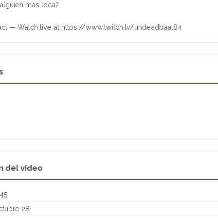
 alguien mas loca?
ct — Watch live at https://www.twitch.tv/undeadbaal84
s
n del video
:45
tubre 28