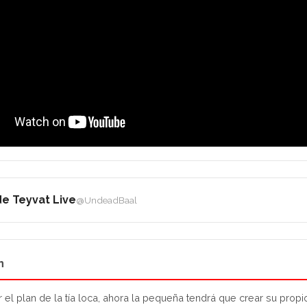
e Teyvat Live
@UndeadBaal
n
el plan de la tía loca, ahora la pequeña tendrá que crear su propio 