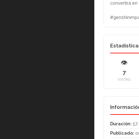
convertirá en
#genshinimpa
Estadística
👁
7
VISTAS
Informació
Duración:
57
Publicado:
oc