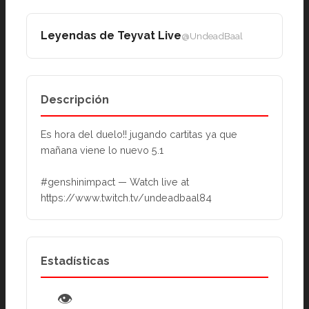
Leyendas de Teyvat Live
@UndeadBaal
Descripción
Es hora del duelo!! jugando cartitas ya que 
mañana viene lo nuevo 5.1
#genshinimpact — Watch live at 
https://www.twitch.tv/undeadbaal84
Estadísticas
👁