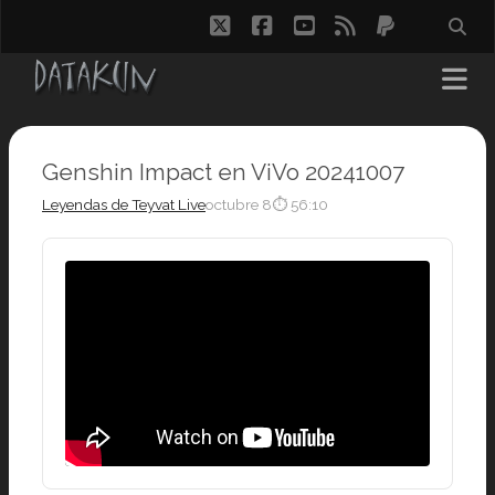
twitter
facebook
youtube
rss
paypal
Genshin Impact en ViVo 20241007
Leyendas de Teyvat Live
octubre 8
⏱ 56:10