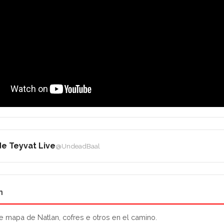
e Teyvat Live
@UndeadBaal
n
e mapa de Natlan, cofres e otros en el camino.