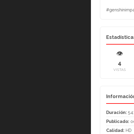
#genshinimpa
Estadística
👁
4
VISTAS
Informació
Duración:
54
Publicado:
oc
Calidad:
HD