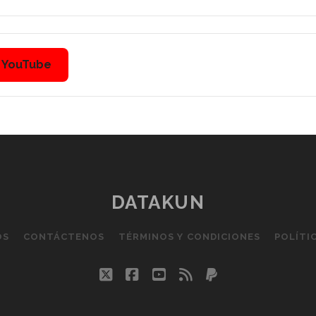
n YouTube
DATAKUN
OS
CONTÁCTENOS
TÉRMINOS Y CONDICIONES
POLÍTI
twitter
facebook
youtube
rss
paypal