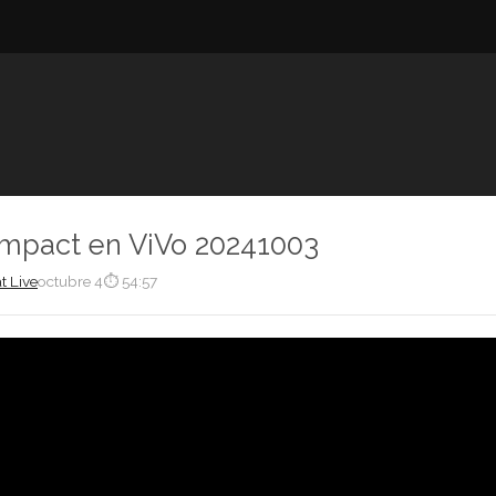
Impact en ViVo 20241003
t Live
octubre 4
⏱ 54:57