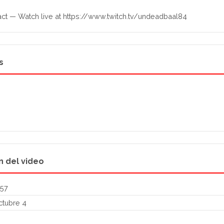
ct — Watch live at https://www.twitch.tv/undeadbaal84
s
n del video
:57
tubre 4