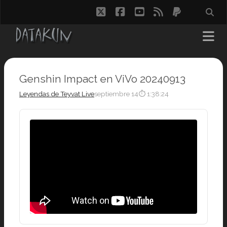
twitter
facebook
youtube
rss
paypal
Genshin Impact en ViVo 20240913
Leyendas de Teyvat Live
septiembre 14
⏱ 1:38:24