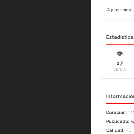
#genshinimpa
Estadística
👁
17
VISTAS
Informació
Duración:
1:1
Publicado:
ag
Calidad:
HD