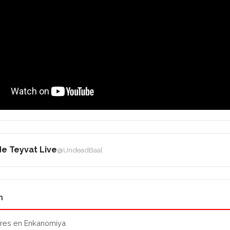
e Teyvat Live
@UndeadBaal
n
res en Enkanomiya