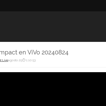
Impact en ViVo 20240824
t Live
agosto 25
⏱ 1:10:53