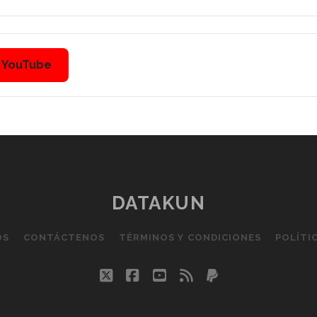
n YouTube
DATAKUN
OS
CONTÁCTENOS
TÉRMINOS Y CONDICIONES
POLÍTI
twitter
facebook
youtube
rss
paypal