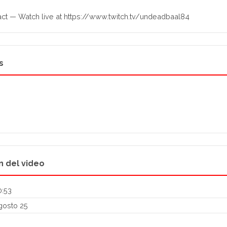
ct — Watch live at https://www.twitch.tv/undeadbaal84
s
n del video
0:53
osto 25