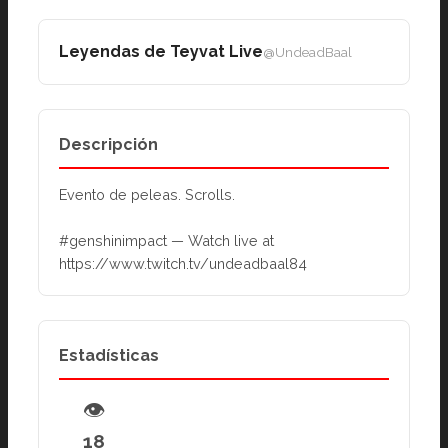
Leyendas de Teyvat Live
@UndeadBaal
Descripción
Evento de peleas. Scrolls.
#genshinimpact — Watch live at 
https://www.twitch.tv/undeadbaal84
Estadísticas
👁
18