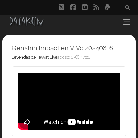
twitter
facebook
youtube
rss
paypal
Genshin Impact en ViVo 20240816
Leyendas de Teyvat Live
agosto 17
⏱ 47:21