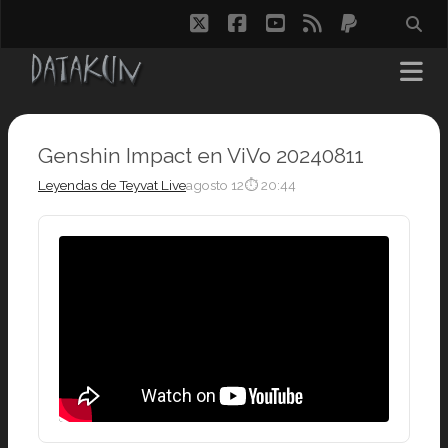
twitter
facebook
youtube
rss
paypal
Genshin Impact en ViVo 20240811
Leyendas de Teyvat Live
agosto 12
⏱ 20:44