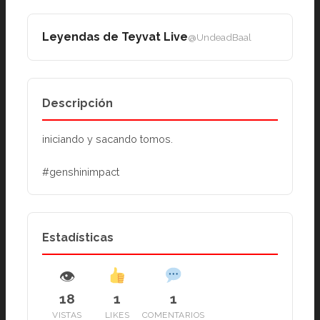
Leyendas de Teyvat Live
@UndeadBaal
Descripción
iniciando y sacando tomos.
#genshinimpact
Estadísticas
👁
18
1
1
VISTAS
LIKES
COMENTARIOS