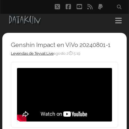
twitter
facebook
youtube
rss
paypal
Genshin Impact en ViVo 20240801-1
Leyendas de Teyvat Live
agosto 2
⏱ 5:19