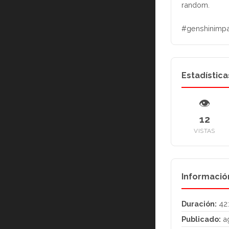
random.
#genshinimpa
Estadística
👁
12
VISTAS
Informació
Duración:
42
Publicado:
ag