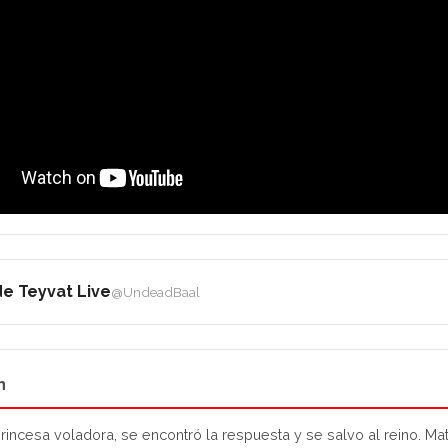
e Teyvat Live
@UndeadBaal
n
princesa voladora, se encontró la respuesta y se salvo al reino. Mat