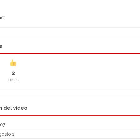
ct
s
2
LIKES
n del video
:07
osto 1