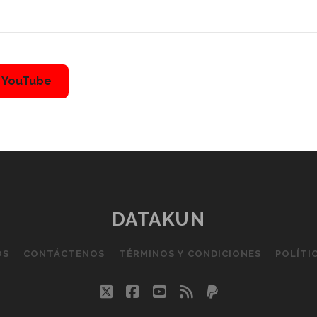
n YouTube
DATAKUN
OS
CONTÁCTENOS
TÉRMINOS Y CONDICIONES
POLÍTI
twitter
facebook
youtube
rss
paypal