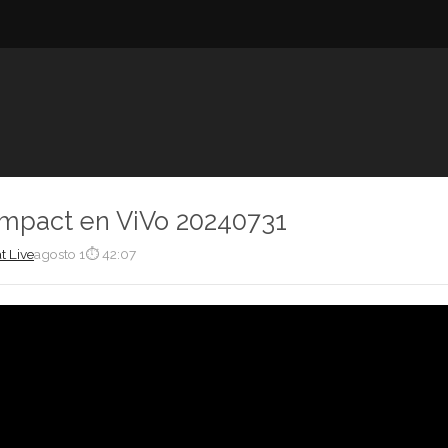
Impact en ViVo 20240731
t Live
agosto 1
⏱ 42:07