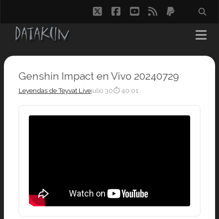
twitter
facebook
youtube
rss
paypal
Genshin Impact en Vivo 20240729
Leyendas de Teyvat Live
julio 30
⏱ 40:01