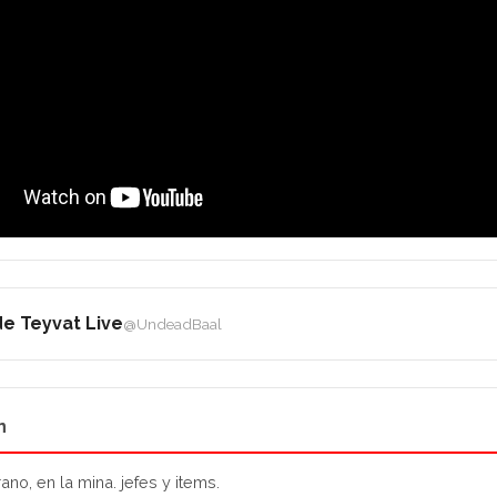
e Teyvat Live
@UndeadBaal
n
no, en la mina. jefes y items.