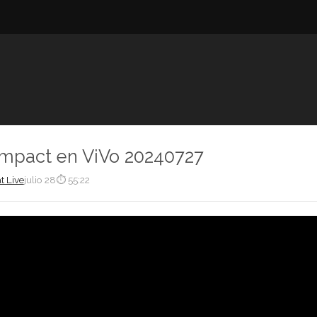
Impact en ViVo 20240727
t Live
julio 28
⏱ 55:22