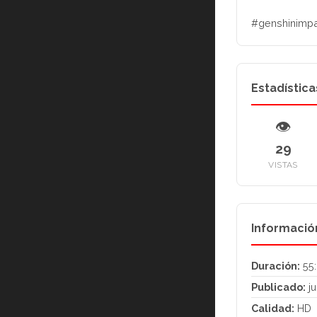
#genshinimpa
Estadística
👁
29
VISTAS
Informació
Duración:
55:
Publicado:
ju
Calidad:
HD