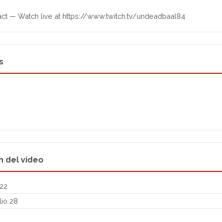
ct — Watch live at https://www.twitch.tv/undeadbaal84
s
n del video
22
lio 28