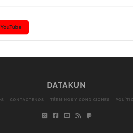
n YouTube
DATAKUN
OS
CONTÁCTENOS
TÉRMINOS Y CONDICIONES
POLÍTI
twitter
facebook
youtube
rss
paypal