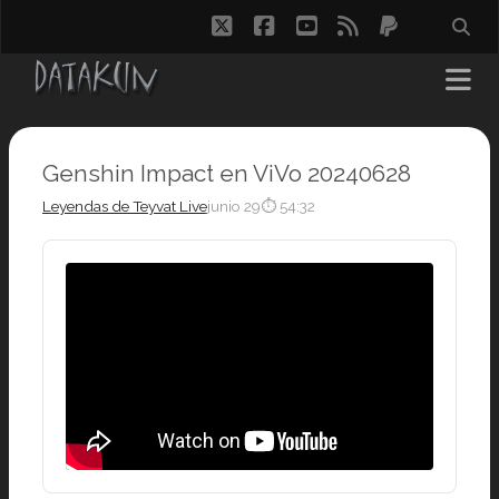
twitter
facebook
youtube
rss
paypal
Genshin Impact en ViVo 20240628
Leyendas de Teyvat Live
junio 29
⏱ 54:32