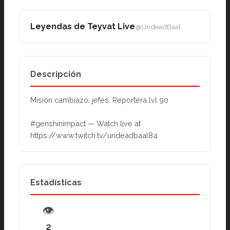
Leyendas de Teyvat Live
@UndeadBaal
Descripción
Misión cambiazo, jefes. Reportera lvl 90
#genshinimpact — Watch live at 
https://www.twitch.tv/undeadbaal84
Estadísticas
👁
2