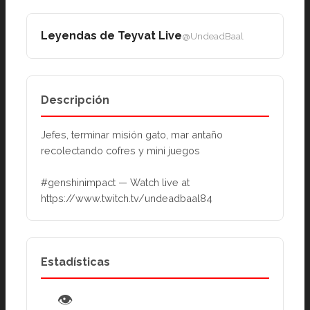
Leyendas de Teyvat Live
@UndeadBaal
Descripción
Jefes, terminar misión gato, mar antaño 
recolectando cofres y mini juegos
#genshinimpact — Watch live at 
https://www.twitch.tv/undeadbaal84
Estadísticas
👁