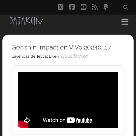
twitter
facebook
youtube
rss
paypal
Genshin Impact en ViVo 20240517
Leyendas de Teyvat Live
mayo 18
⏱ 39:09