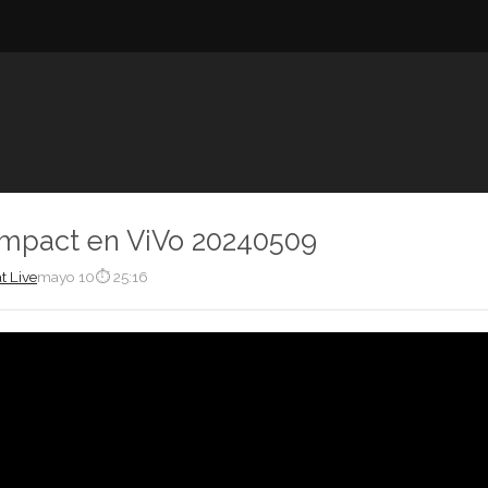
Impact en ViVo 20240509
t Live
mayo 10
⏱ 25:16