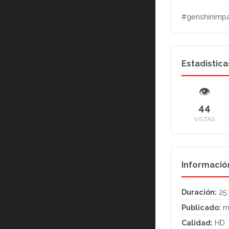
#genshinimpa
Estadística
👁
44
VISTAS
Informació
Duración:
25:
Publicado:
m
Calidad:
HD