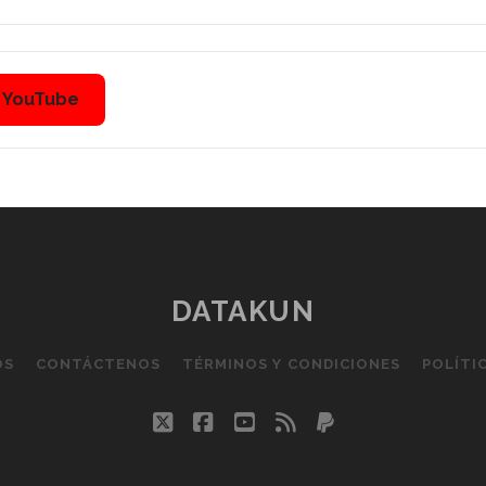
n YouTube
DATAKUN
OS
CONTÁCTENOS
TÉRMINOS Y CONDICIONES
POLÍTI
twitter
facebook
youtube
rss
paypal