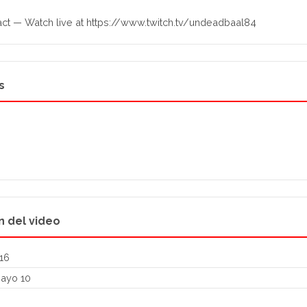
ct — Watch live at https://www.twitch.tv/undeadbaal84
s
n del video
16
ayo 10