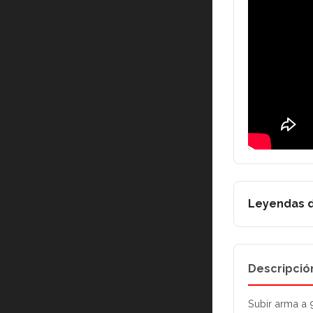
Leyendas d
Descripció
Subir arma a 