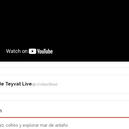
e Teyvat Live
@UndeadBaal
n
90, cofres y explorar mar de antaño