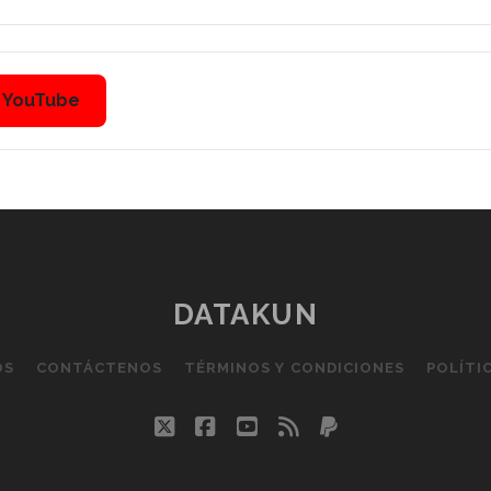
n YouTube
DATAKUN
OS
CONTÁCTENOS
TÉRMINOS Y CONDICIONES
POLÍTI
twitter
facebook
youtube
rss
paypal