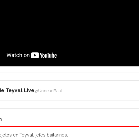
e Teyvat Live
@UndeadBaal
n
etos en Teyvat, jefes bailarines.