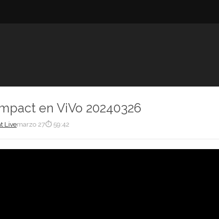
Impact en ViVo 20240326
t Live
marzo 27
⏱ 59:42