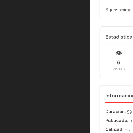
#genshinimpa
Estadística
👁
6
VISTAS
Informació
Duración:
59
Publicado:
m
Calidad:
HD