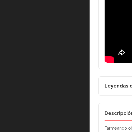
Leyendas d
Descripció
Farmeando obj