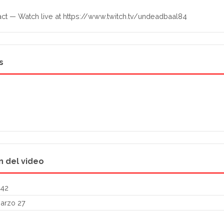
ct — Watch live at https://www.twitch.tv/undeadbaal84
s
n del video
:42
arzo 27