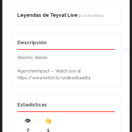
Leyendas de Teyvat Live
@UndeadBaal
Descripción
Abismo, diarias
#genshinimpact — Watch live at 
https://www.twitch.tv/undeadbaal84
Estadísticas
👁
7
1