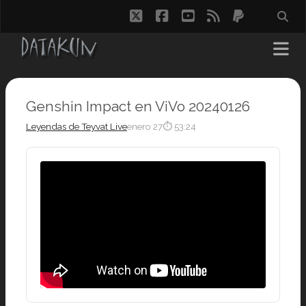
twitter
facebook
youtube
rss
paypal
Genshin Impact en ViVo 20240126
Leyendas de Teyvat Live
enero 27
⏱ 53:24