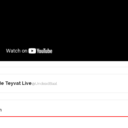
e Teyvat Live
@UndeadBaal
n
o