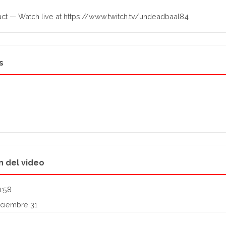
ct — Watch live at https://www.twitch.tv/undeadbaal84
s
n del video
1:58
ciembre 31