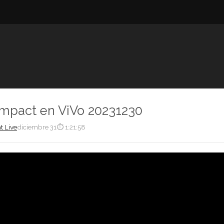
Impact en ViVo 20231230
t Live
diciembre 31
⏱ 1:21:58