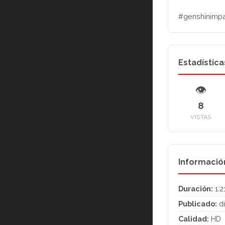
#genshinimpa
Estadística
👁
8
VISTAS
Informació
Duración:
1:2
Publicado:
di
Calidad:
HD