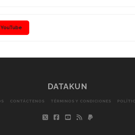
n YouTube
DATAKUN
OS
CONTÁCTENOS
TÉRMINOS Y CONDICIONES
POLÍTI
twitter
facebook
youtube
rss
paypal