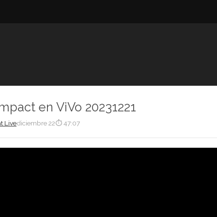
Impact en ViVo 20231221
t Live
diciembre 22
⏱ 47:07