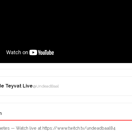
e Teyvat Live
@UndeadBaal
n
etes — Watch live at https://www.twitch.tv/undeadbaal84