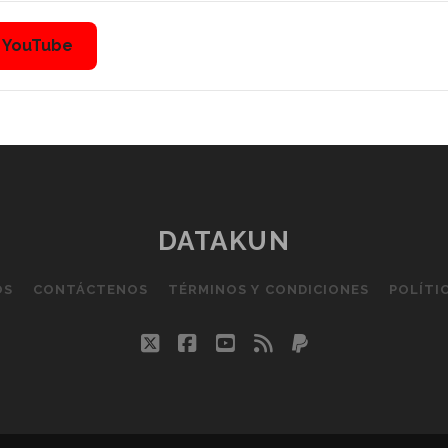
n YouTube
DATAKUN
OS
CONTÁCTENOS
TÉRMINOS Y CONDICIONES
POLÍTI
twitter
facebook
youtube
rss
paypal