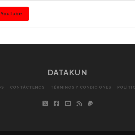
n YouTube
DATAKUN
OS
CONTÁCTENOS
TÉRMINOS Y CONDICIONES
POLÍTI
twitter
facebook
youtube
rss
paypal