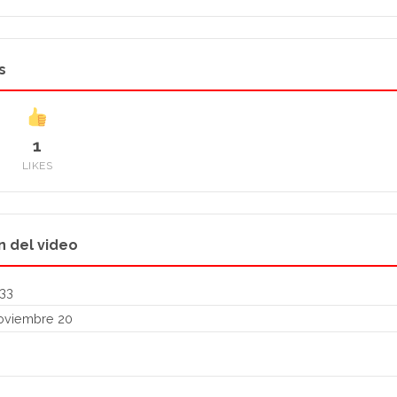
s
1
LIKES
n del video
33
oviembre 20