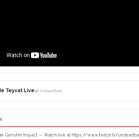
e Teyvat Live
@UndeadBaal
n
de Genshin Impact — Watch live at https://www.twitch.tv/undeadb