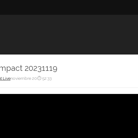
Impact 20231119
t Live
noviembre 20
⏱ 52:33