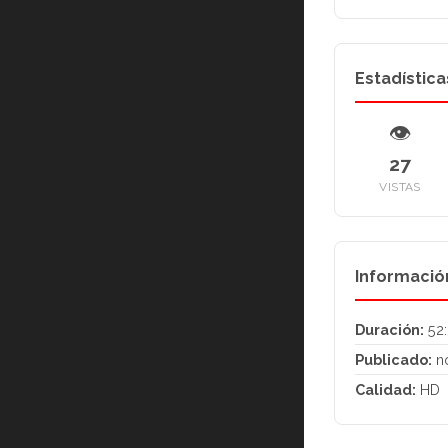
Estadística
👁
27
VISTAS
Informació
Duración:
52:
Publicado:
n
Calidad:
HD