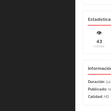
Estadística
👁
43
VISTAS
Informació
Duración:
54
Publicado:
n
Calidad:
HD