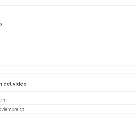
s
n del video
:43
oviembre 19