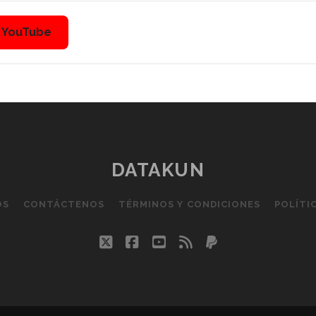
n YouTube
DATAKUN
OS
CONTÁCTENOS
TÉRMINOS Y CONDICIONES
POLÍTI
twitter
facebook
youtube
rss
paypal