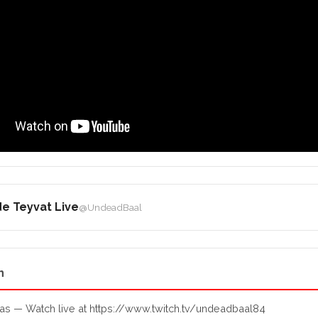
e Teyvat Live
@UndeadBaal
n
ias — Watch live at https://www.twitch.tv/undeadbaal84