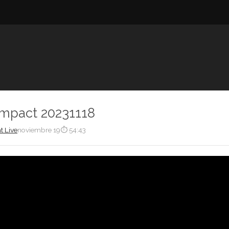
Impact 20231118
t Live
noviembre 19
⏱ 54:43