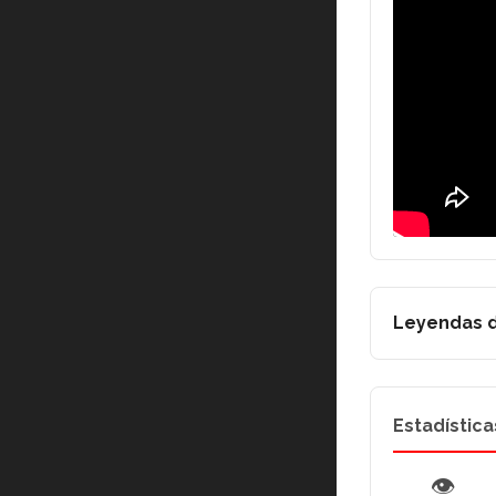
Leyendas d
Estadística
👁