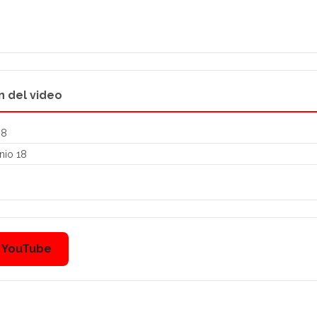
n del video
08
nio 18
n YouTube