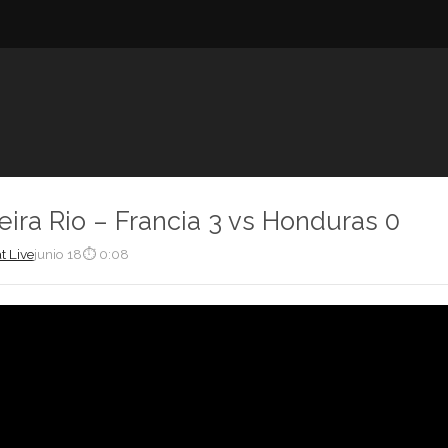
eira Rio – Francia 3 vs Honduras 0
t Live
junio 18
⏱ 0:08