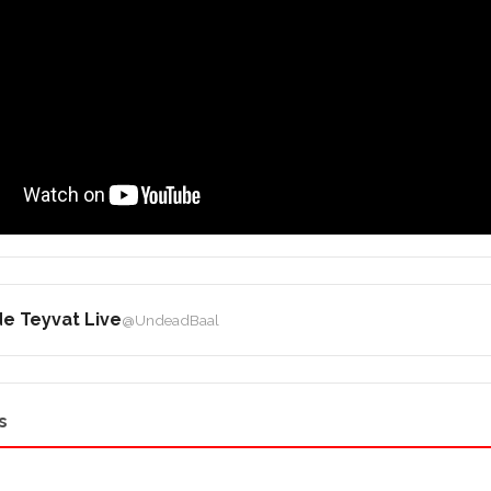
e Teyvat Live
@UndeadBaal
s