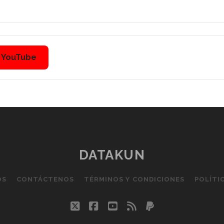
n YouTube
DATAKUN
OS
CONTÁCTENOS
TÉRMINOS Y CONDICIONES
POLÍTI
twitter
facebook
youtube
rss
paypal