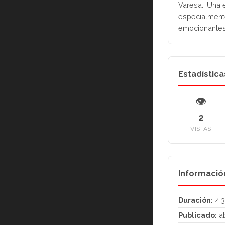
Varesa. ¡Una 
especialmente
emocionantes. 
Estadística
👁
2
VISTAS
Informació
Duración:
4:
Publicado:
ab