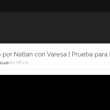
 por Natlan con Varesa | Prueba para 
t Live
abril 8
⏱ 4:30