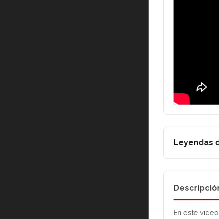
Leyendas d
Descripció
En este video