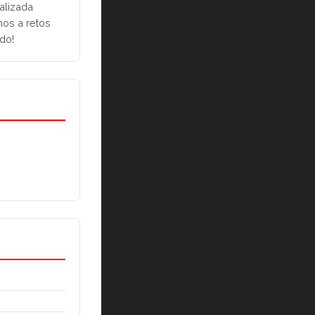
alizada 
os a retos 
ido!