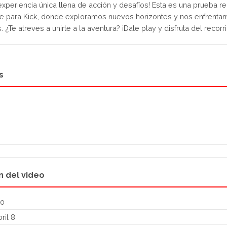
experiencia única llena de acción y desafíos! Esta es una prueba re
 para Kick, donde exploramos nuevos horizontes y nos enfrentam
¿Te atreves a unirte a la aventura? ¡Dale play y disfruta del recorr
s
n del video
30
ril 8