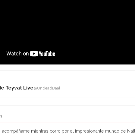
e Teyvat Live
@UndeadBaal
n
, acompáñame mientras corro por el impresionante mundo de Natla