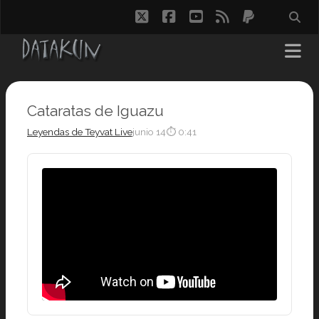
twitter
facebook
youtube
rss
paypal
Cataratas de Iguazu
Leyendas de Teyvat Live
junio 14
⏱ 0:41