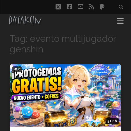
twitter
facebook
youtube
rss
paypal
Tag: evento multijugador
genshin
👁 2
51:08